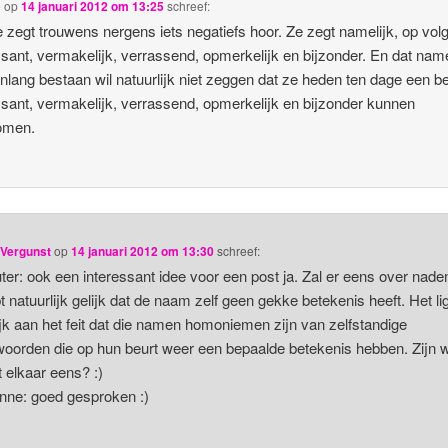
e
op
14 januari 2012 om 13:25
schreef:
 zegt trouwens nergens iets negatiefs hoor. Ze zegt namelijk, op vol
ssant, vermakelijk, verrassend, opmerkelijk en bijzonder. En dat nam
lang bestaan wil natuurlijk niet zeggen dat ze heden ten dage een be
ssant, vermakelijk, verrassend, opmerkelijk en bijzonder kunnen
omen.
 Vergunst
op
14 januari 2012 om 13:30
schreef:
r: ook een interessant idee voor een post ja. Zal er eens over nade
t natuurlijk gelijk dat de naam zelf geen gekke betekenis heeft. Het lig
ijk aan het feit dat die namen homoniemen zijn van zelfstandige
orden die op hun beurt weer een bepaalde betekenis hebben. Zijn 
 elkaar eens? :)
ne: goed gesproken :)