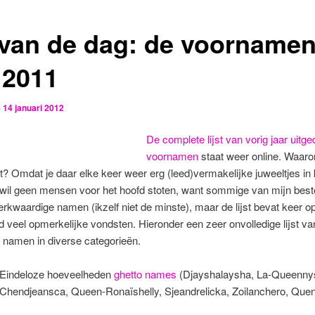
 van de dag: de voorname
 2011
p
14 januari 2012
De complete lijst van vorig jaar uitg
voornamen
staat weer online. Waaro
t? Omdat je daar elke keer weer erg (leed)vermakelijke juweeltjes in
 wil geen mensen voor het hoofd stoten, want sommige van mijn best
kwaardige namen (ikzelf niet de minste), maar de lijst bevat keer o
 veel opmerkelijke vondsten. Hieronder een zeer onvolledige lijst va
 namen in diverse categorieën.
Eindeloze hoeveelheden
ghetto names
(Djayshalaysha, La-Queenny
Chendjeansca, Queen-Ronaïshelly, Sjeandrelicka, Zoilanchero, Quenc