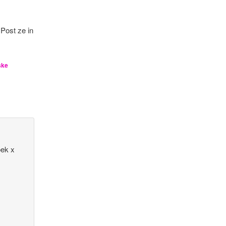
 Post ze in
ske
oek x