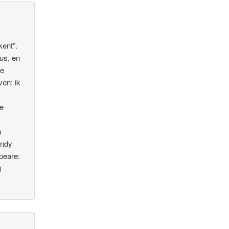
kent”.
rus, en
de
en: ik
he
m
endy
peare:
)