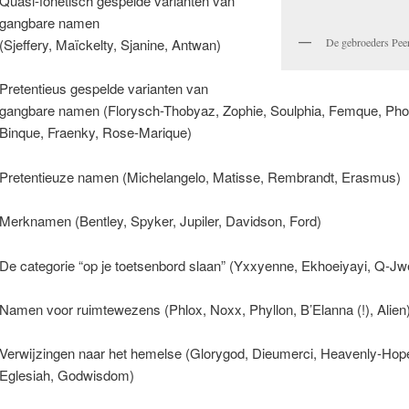
Quasi-fonetisch gespelde varianten van
gangbare namen
De gebroeders Pee
(Sjeffery, Maïckelty, Sjanine, Antwan)
Pretentieus gespelde varianten van
gangbare namen (Florysch-Thobyaz, Zophie, Soulphia, Femque, Pho
Binque, Fraenky, Rose-Marique)
Pretentieuze namen (Michelangelo, Matisse, Rembrandt, Erasmus)
Merknamen (Bentley, Spyker, Jupiler, Davidson, Ford)
De categorie “op je toetsenbord slaan” (Yxxyenne, Ekhoeiyayi, Q-Jw
Namen voor ruimtewezens (Phlox, Noxx, Phyllon, B’Elanna (!), Alien
Verwijzingen naar het hemelse (Glorygod, Dieumerci, Heavenly-Hop
Eglesiah, Godwisdom)