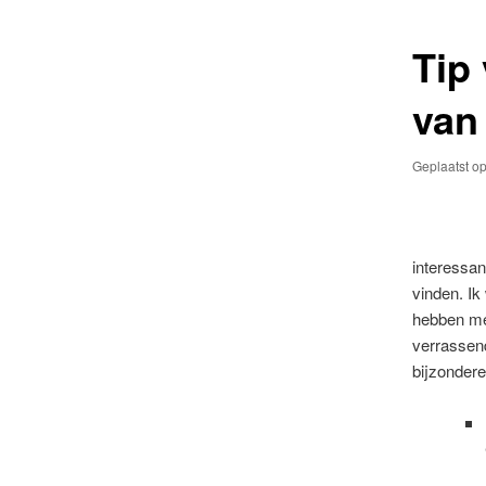
primaire
secundaire
Tip
inhoud
inhoud
van
Geplaatst o
interessan
vinden. Ik
hebben mer
verrassend
bijzondere