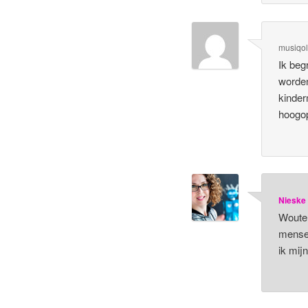
musiqo
Ik beg
worden
kinder
hoogop
Nieske
Wouter
mensen
ik mij