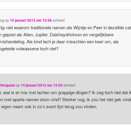
log
op
14 januari 2012 om 12:56
schreef:
rijp niet waarom traditionele namen als Wijntje en Peer in dezelfde ca
 gepost als Alien, Jupiler, Daishaydrickson en vergelijkbare
mishandeling. Als kind lach je daar misschien een keer om, als
geleide volwassene toch niet?
 Vergunst
op
14 januari 2012 om 13:02
schreef:
, wat is er mis met lachen om grappige dingen? Ik zeg toch niet dat i
 met aparte namen stom vind? Sterker nog, ik zou het niet gek vind
n eigen naam ook in zo’n soort lijst terug zou vinden.