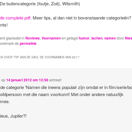
De buitencategorie (foutje, Zoë}, Wilsmith)
 de complete pdf.
Meer tips, al dan niet in bovenstaande categorieën?
nts!
werd geplaatst in
Reviews
,
Voornamen
en getagd
humor
,
lachen
,
namen
door
Nie
Bookmark de
permalink
.
N OVER “
TIP VAN DE DAG: DE VOORNAMEN VAN 2011
”
e
op
14 januari 2012 om 12:56
schreef:
 de categorie ‘Namen die ineens populair zijn omdat er in film/serie/b
ofdpersoon met die naam voorkomt! Met onder andere natuurlijk
mee.
ieus, Jupiler?!