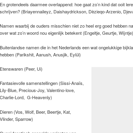
En grotendeels daarmee overlappend: hoe gaat zo’n kind dat ooit ler
schrijven? (Briayennaileyz, Daishaydrickson, Dèzieqo-Arzenio, Djev
Namen waarbij de ouders misschien niet zo heel erg goed hebben n
over wat zo’n woord nou eigenlijk betekent (Engeltje, Geurtje, Wijntje
Buitenlandse namen die in het Nederlands een wat ongelukkige bijkl
hebben (Parikshit, Aanush, Anusjik, Eylül)
Etenswaren (Peer, Ui)
Fantasievolle samenstellingen (Sissi-Anaïs,
Lily-Blue, Precious-Joy, Valentino-love,
Charlie-Lord, G-Heavenly)
Dieren (Vos, Wolf, Beer, Beertje, Kat,
Vlinder, Sparrow)