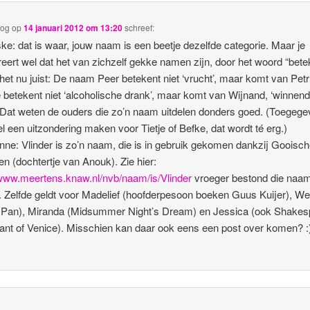
log
op
14 januari 2012 om 13:20
schreef:
e: dat is waar, jouw naam is een beetje dezelfde categorie. Maar je
eert wel dat het van zichzelf gekke namen zijn, door het woord “bete
 het nu juist: De naam Peer betekent niet ‘vrucht’, maar komt van Pet
e betekent niet ‘alcoholische drank’, maar komt van Wijnand, ‘winnen
 Dat weten de ouders die zo’n naam uitdelen donders goed. (Toegegev
l een uitzondering maken voor Tietje of Befke, dat wordt té erg.)
ne: Vlinder is zo’n naam, die is in gebruik gekomen dankzij Gooisc
n (dochtertje van Anouk). Zie hier:
/www.meertens.knaw.nl/nvb/naam/is/Vlinder
vroeger bestond die naa
 Zelfde geldt voor Madelief (hoofderpesoon boeken Guus Kuijer), W
 Pan), Miranda (Midsummer Night’s Dream) en Jessica (ook Shakes
nt of Venice). Misschien kan daar ook eens een post over komen? :