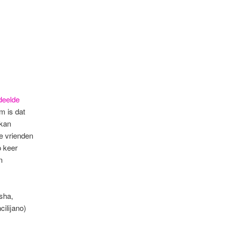
n
edeelde
m is dat
 kan
e vrienden
p keer
n
sha,
ilijano)