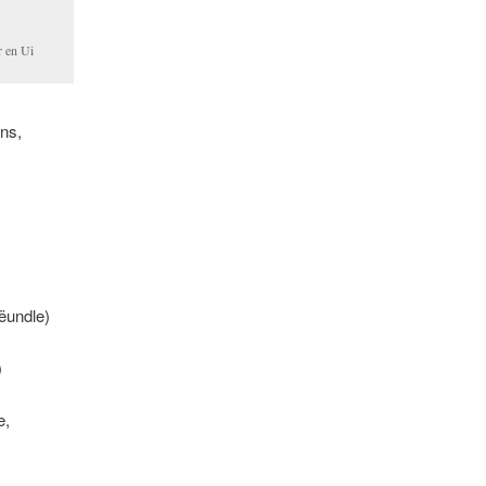
r en Ui
ns,
ëundle)
)
e,