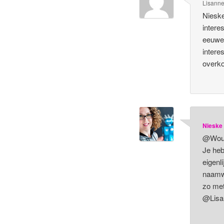
Lisann
Nieske
intere
eeuwen
intere
overk
Nieske
@Woute
Je heb
eigenl
naamwo
zo met
@Lisan