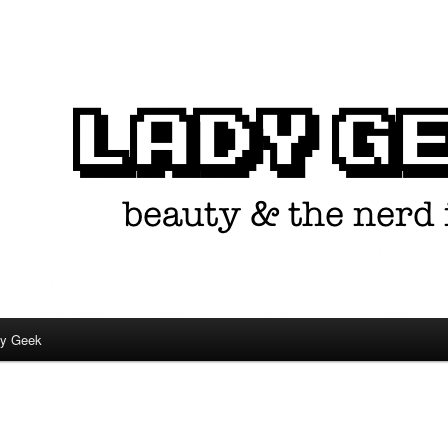
in één.
dy Geek