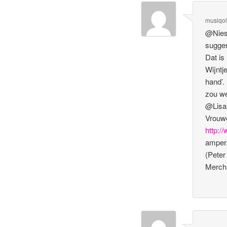
musiqo
@Niesk
sugger
Dat is
Wijntj
hand’.
zou we
@Lisan
Vrouwe
http:/
amper.
(Peter
Mercha