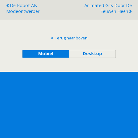
De Robot Als
Animated Gifs Door De
Modeontwerper
Eeuwen Heen
Terug naar boven
Mobiel
Desktop