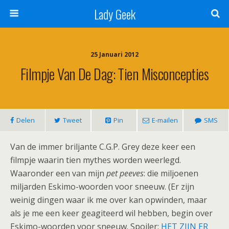
Lady Geek
25 Januari 2012
Filmpje Van De Dag: Tien Misconcepties
Delen
Tweet
Pin
E-mailen
SMS
Van de immer briljante C.G.P. Grey deze keer een
filmpje waarin tien mythes worden weerlegd.
Waaronder een van mijn
pet peeves
: die miljoenen
miljarden Eskimo-woorden voor sneeuw. (Er zijn
weinig dingen waar ik me over kan opwinden, maar
als je me een keer geagiteerd wil hebben, begin over
Eskimo-woorden voor sneeuw. Spoiler:
HET ZIJN ER