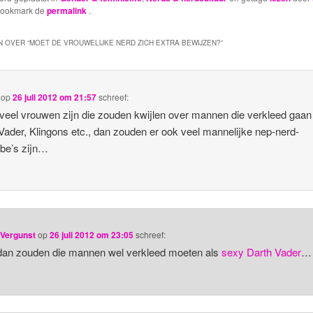
Bookmark de
permalink
.
 OVER “
MOET DE VROUWELIJKE NERD ZICH EXTRA BEWIJZEN?
”
op
26 juli 2012 om 21:57
schreef:
 veel vrouwen zijn die zouden kwijlen over mannen die verkleed gaan
Vader, Klingons etc., dan zouden er ook veel mannelijke nep-nerd-
be’s zijn…
 Vergunst
op
26 juli 2012 om 23:05
schreef:
dan zouden die mannen wel verkleed moeten als
sexy Darth Vader
…