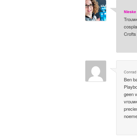
Nieske
Trouwe
cospla
Crofts
Conrad
Ben ba
Playbo
geen v
vrouwe
precie
noem