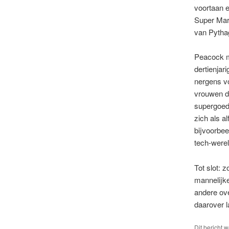
voortaan e
Super Mari
van Pytha
Peacock ma
dertienjar
nergens vo
vrouwen di
supergoed 
zich als a
bijvoorbee
tech-werel
Tot slot: 
mannelijke
andere ov
daarover l
Dit bericht 