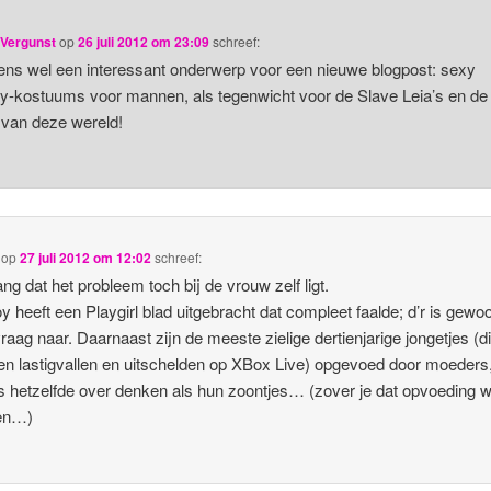
 Vergunst
op
26 juli 2012 om 23:09
schreef:
ns wel een interessant onderwerp voor een nieuwe blogpost: sexy
y-kostuums voor mannen, als tegenwicht voor de Slave Leia’s en de
 van deze wereld!
op
27 juli 2012 om 12:02
schreef:
ng dat het probleem toch bij de vrouw zelf ligt.
y heeft een Playgirl blad uitgebracht dat compleet faalde; d’r is gewo
raag naar. Daarnaast zijn de meeste zielige dertienjarige jongetjes (d
n lastigvallen en uitschelden op XBox Live) opgevoed door moeders,
s hetzelfde over denken als hun zoontjes… (zover je dat opvoeding wi
en…)