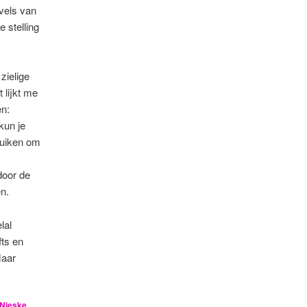
vels van
 stelling
zielige
 lijkt me
en:
kun je
ruiken om
door de
n.
lal
fts en
Maar
Nieske