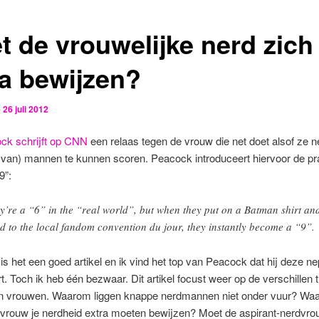
t de vrouwelijke nerd zich
ra bewijzen?
p
26 juli 2012
ck schrijft op CNN
een relaas tegen de vrouw die net doet alsof ze n
 van) mannen te kunnen scoren. Peacock introduceert hiervoor de pr
9”:
y’re a “6” in the “real world”, but when they put on a Batman shirt an
d to the local fandom convention du jour, they instantly become a “9”.
 is het een goed artikel en ik vind het top van Peacock dat hij deze n
. Toch ik heb één bezwaar. Dit artikel focust weer op de verschillen 
 vrouwen. Waarom liggen knappe nerdmannen niet onder vuur? Wa
ls vrouw je nerdheid extra moeten bewijzen? Moet de aspirant-nerdvr