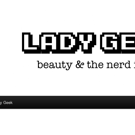
in één.
dy Geek