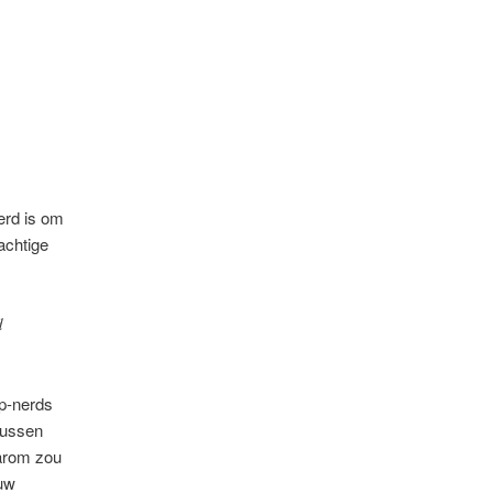
erd is om
achtige
d
ep-nerds
tussen
arom zou
ouw