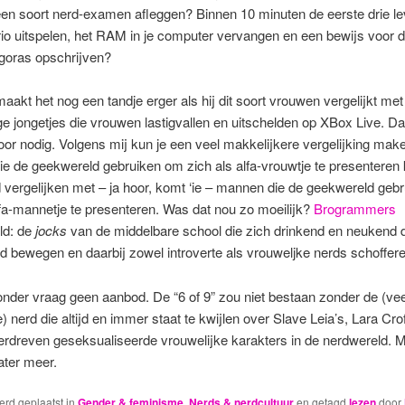
en soort nerd-examen afleggen? Binnen 10 minuten de eerste drie le
o uitspelen, het RAM in je computer vervangen en een bewijs voor de
goras opschrijven?
akt het nog een tandje erger als hij dit soort vrouwen vergelijkt met 
ige jongetjes die vrouwen lastigvallen en uitschelden op XBox Live. Dat
or nodig. Volgens mij kun je een veel makkelijkere vergelijking mak
e de geekwereld gebruiken om zich als alfa-vrouwtje te presenteren 
vergelijken met – ja hoor, komt ‘ie – mannen die de geekwereld geb
lfa-mannetje te presenteren. Was dat nou zo moeilijk?
Brogrammers
ld: de
jocks
van de middelbare school die zich drinkend en neukend 
d bewegen en daarbij zowel introverte als vrouweljke nerds schoffere
zonder vraag geen aanbod. De “6 of 9” zou niet bestaan zonder de (vee
) nerd die altijd en immer staat te kwijlen over Slave Leia’s, Lara Cro
erdreven geseksualiseerde vrouwelijke karakters in de nerdwereld. 
ater meer.
werd geplaatst in
Gender & feminisme
,
Nerds & nerdcultuur
en getagd
lezen
door