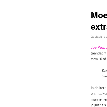
primaire
secundaire
Moe
inhoud
inhoud
ext
Geplaatst o
Joe Peaco
(aandacht
term “6 of 
The
hea
In de kern
ontmaskert
mannen en
je juist a