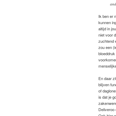
and
Ik ben er 
kunnen inp
altijd in 
niet voor 
zuchtend e
zou een (i
bloeddruk 
voorkomen,
menselijk
En daar zi
blijven fu
of daglone
is dat je 
zakenwerel
Deliveroo 
Ook hier 