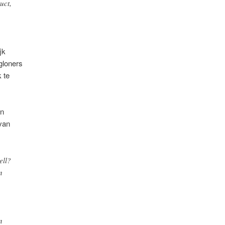
uct,
jk
gloners
 te
an
 van
ell?
n
n