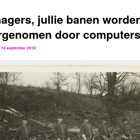
agers, jullie banen worde
rgenomen door computer
p
14 september 2016