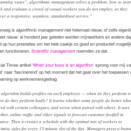
running water”, algorithmic management solves a problem: how to instr
ck and evaluate a crowd of casual workers you do not employ, so they
iver a responsive, seamless, standardised service.”
enoeg is
algorithmic management
niet helemaal nieuw, of zelfs eigenli
iet nieuw: al honderd jaar geleden werden mijnwerkers en andere da
 op hun prestaties om het hele zaakje zo goed en productief mogelijk
en functioneren.
Scientific management
noemden ze dat.
ial Times-artikel
‘When your boss is an algorithm’
sprong voor mij v
nt’ naar ‘fascinerend’ op het moment dat het gaat over het toepassen
earning op werknemersgedrag.
s algorithm builds profiles on each employee — when do they perform w
n do they perform badly? It learns whether some people do better whe
red with certain colleagues, and worse when paired with others. It uses
ther, online traffic and other signals to forecast customer footfall in
ance. Then it creates a schedule with the optimal mix of workers to
imise sales for every 15-minute slot of the day. Managers press a butto