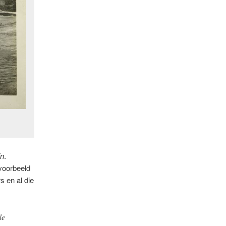
in
.
jvoorbeeld
s en al die
le