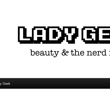
in één.
dy Geek