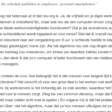
 the schedule publishes to employees’ personal smartphones.”
nog niet helemaal uit of dat nou erg is. Ja, de vrijheid om je eigen wer
lannen is ontzettend fijn, maar wat nou als een computer ervoor zorgt
jouw ideale werkomstandigheden functioneert? Dat je als avondmens a
de ochtenddienst wordt ingepland en vice versa? Stel dat ik mezelf no
n steunend naar een vergadering om 9 uur ’s ochtends hoefde te sle
etsje) gelukkig(er) mens zijn. Als het algoritme nou ook nog dingen al
en hartslag zou meenemen, om stress (en daardoor ziekte) zoveel mo
 dan denk ik dat zo’n computer al beter functioneert dan een helebo
e managers.
t meteen de crux: hoe belangrijk het is dat mensen voor langere tijd 
nctioneren? Het verschil zit voor een groot deel in het werken met w
rs: bij werknemers is het onhandig als ze ziek worden, waardoor het 
goed voor je mensen zorgt. (Nog los van
common decency
, maar dat li
d maar zelden echt mee te spelen.) En volgens mij is dát het probl
en Uber: niet het algoritme, maar dat ze hun mensen uitknijpen tot ze 
weer zijn computers niet de boosdoeners, maar de mensen achter de