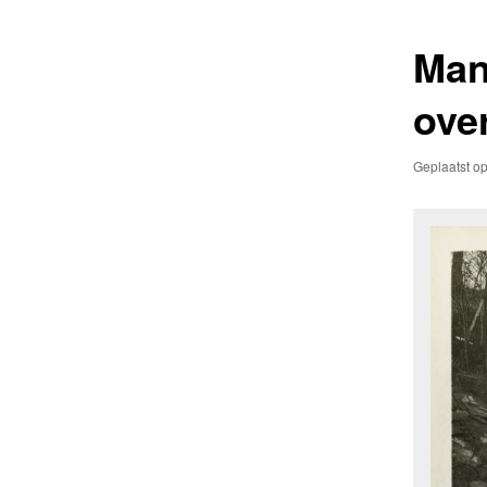
primaire
secundaire
Man
inhoud
inhoud
ove
Geplaatst o