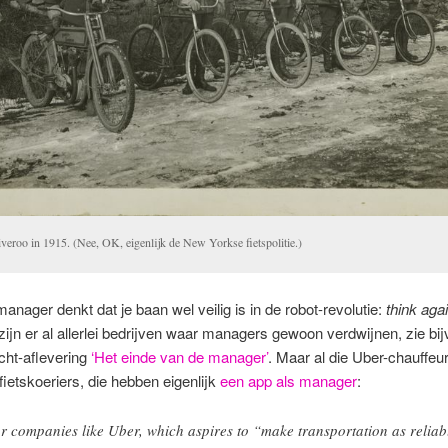
iveroo in 1915. (Nee, OK, eigenlijk de New Yorkse fietspolitie.)
 manager denkt dat je baan wel veilig is in de robot-revolutie:
think aga
 zijn er al allerlei bedrijven waar managers gewoon verdwijnen, zie bi
cht-aflevering
‘Het einde van de manager’
. Maar al die Uber-chauffeur
fietskoeriers, die hebben eigenlijk
een app als manager
:
r companies like Uber, which aspires to “make transportation as reliab