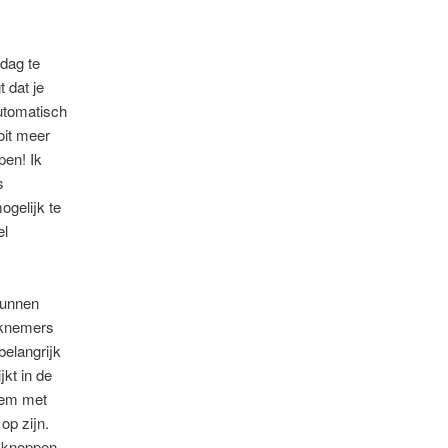
kdag te
 dat je
utomatisch
oit meer
pen! Ik
s
gelijk te
el
kunnen
erknemers
belangrijk
jkt in de
eem met
op zijn.
 knoppen.