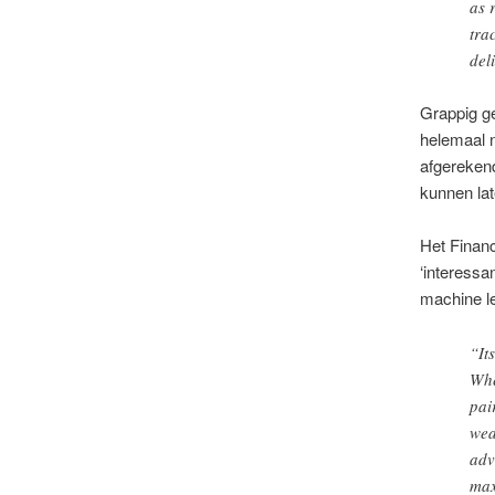
as 
tra
del
Grappig g
helemaal n
afgerekend
kunnen lat
Het Financ
‘interessa
machine l
“It
Whe
pai
wea
adv
max