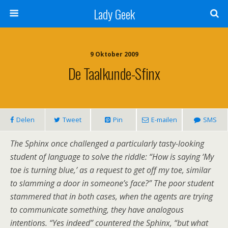
Lady Geek
9 Oktober 2009
De Taalkunde-Sfinx
Delen
Tweet
Pin
E-mailen
SMS
The Sphinx once challenged a particularly tasty-looking
student of language to solve the riddle: “How is saying ‘My
toe is turning blue,’ as a request to get off my toe, similar
to slamming a door in someone’s face?” The poor student
stammered that in both cases, when the agents are trying
to communicate something, they have analogous
intentions. “Yes indeed” countered the Sphinx, “but what