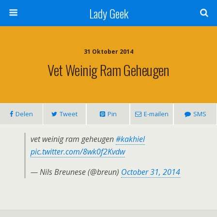
Lady Geek
31 Oktober 2014
Vet Weinig Ram Geheugen
Delen
Tweet
Pin
E-mailen
SMS
vet weinig ram geheugen
#kakhiel
pic.twitter.com/8wk0f2Kvdw
— Nils Breunese (@breun)
October 31, 2014