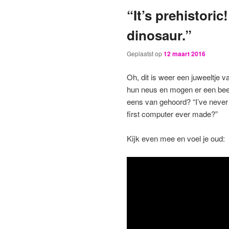
“It’s prehistoric! 
primaire
secundaire
dinosaur.”
inhoud
inhoud
Geplaatst op
12 maart 2016
Oh, dit is weer een juweeltje v
hun neus en mogen er een beet
eens van gehoord? “I’ve never u
first computer ever made?”
Kijk even mee en voel je oud: