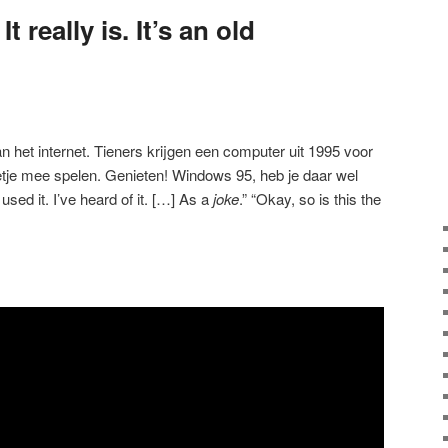
It really is. It’s an old
an het internet. Tieners krijgen een computer uit 1995 voor
je mee spelen. Genieten! Windows 95, heb je daar wel
sed it. I’ve heard of it. […] As a
joke
.” “Okay, so is this the