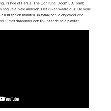
g, Prince of Persia, The Lion King, Doom 3D, Tomb
n nog vele, vele anderen. Het kijken waard dus! De serie
n elk krap tien minuten. In totaal ben je ongeveer drie
eel 1, met daaronder een link naar de hele playlist.