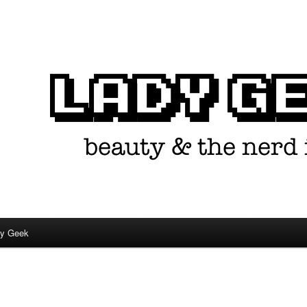
in één.
dy Geek