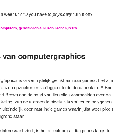
 alweer uit? “D’you have to
physically
turn it off?!”
computers
,
geschiedenis
,
kijken
,
lachen
,
retro
s van computergraphics
raphics is onvermijdelijk gelinkt aan aan games. Het zijn
renzen opzoeken en verleggen. In de documentaire A Brief
uart Brown aan de hand van tientallen voorbeelden over de
keling: van de allereerste pixels, via sprites en polygonen
uiteindelijk door naar indie games waarin júist weer pixels
rgrond staan.
e interessant vindt, is het al leuk om al die games langs te