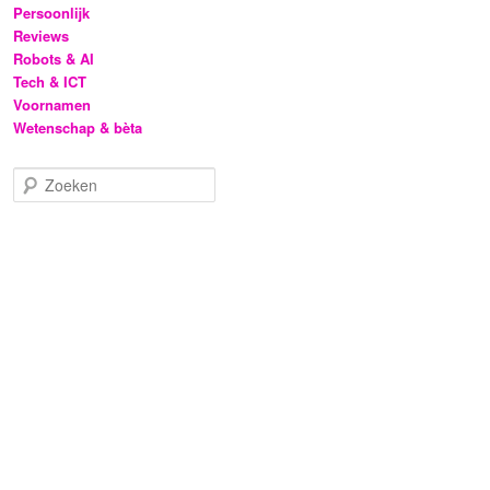
Persoonlijk
Reviews
Robots & AI
Tech & ICT
Voornamen
Wetenschap & bèta
Z
o
e
k
e
n