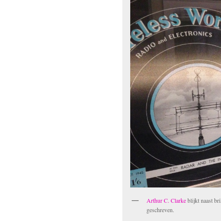
Arthur C. Clarke
blijkt naast br
geschreven.