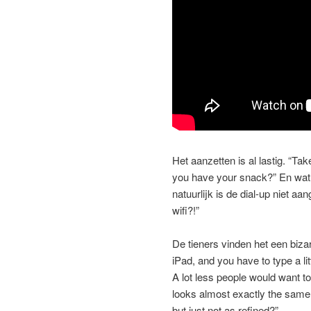
Het aanzetten is al lastig. “T
you have your snack?” En wat g
natuurlijk is de dial-up niet aa
wifi?!”
De tieners vinden het een bizar
iPad, and you have to type a l
A lot less people would want to
looks almost exactly the same
but just not as refined?”