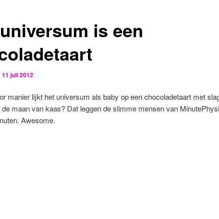
 universum is een
coladetaart
p
11 juli 2012
r manier lijkt het universum als baby op een chocoladetaart met sl
 de maan van kaas? Dat leggen de slimme mensen van MinutePhysi
minuten. Awesome.