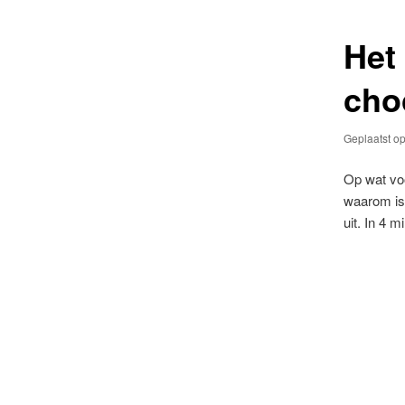
primaire
secundaire
Het
inhoud
inhoud
cho
Geplaatst o
Op wat voo
waarom is
uit. In 4 