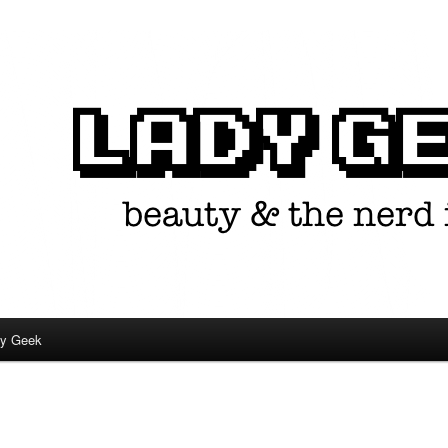
in één.
dy Geek