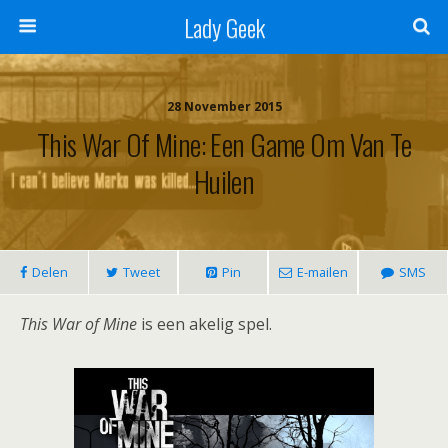
Lady Geek
28 November 2015
This War Of Mine: Een Game Om Van Te
Huilen
Delen
Tweet
Pin
E-mailen
SMS
This War of Mine
is een akelig spel.