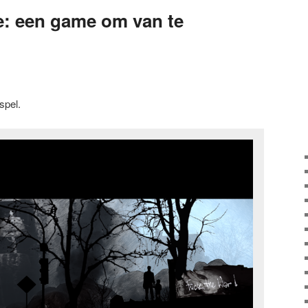
e: een game om van te
spel.