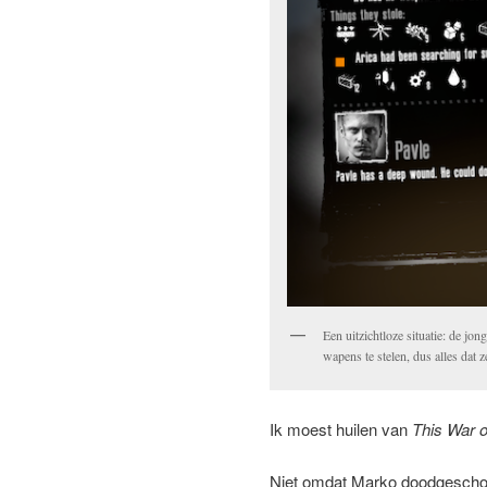
Een uitzichtloze situatie: de jo
wapens te stelen, dus alles dat
Ik moest huilen van
This War o
Niet omdat Marko doodgeschote