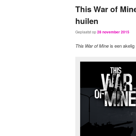
This War of Min
primaire
secundaire
huilen
inhoud
inhoud
Geplaatst op
28 november 2015
This War of Mine
is een akelig 