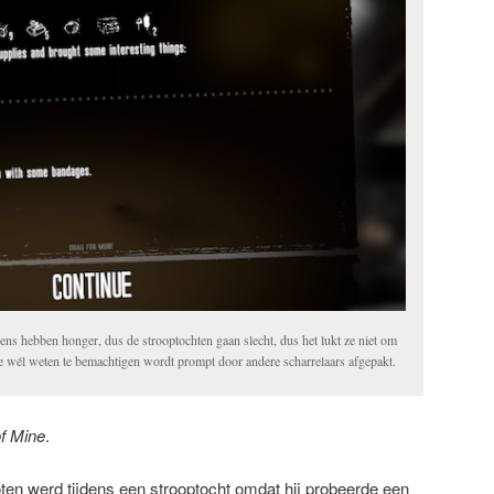
ngens hebben honger, dus de strooptochten gaan slecht, dus het lukt ze niet om
 ze wél weten te bemachtigen wordt prompt door andere scharrelaars afgepakt.
f Mine
.
n werd tijdens een strooptocht omdat hij probeerde een