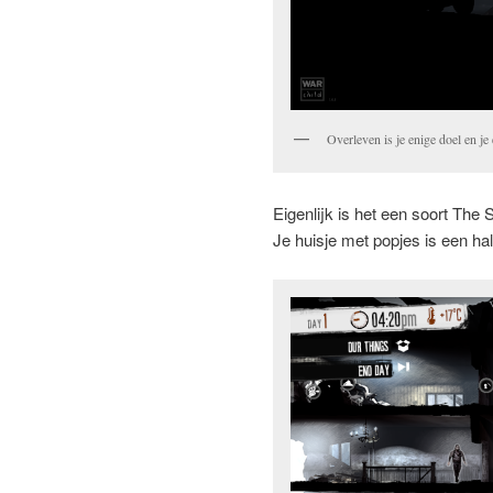
Overleven is je enige doel en je
Eigenlijk is het een soort The 
Je huisje met popjes is een ha