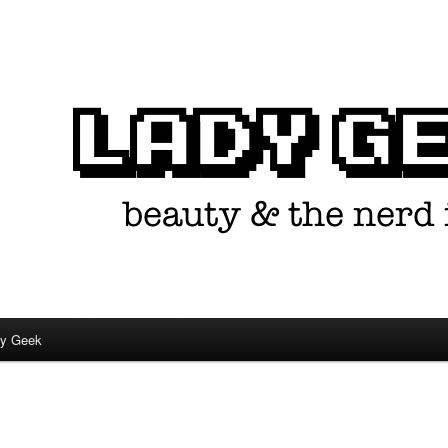
in één.
dy Geek