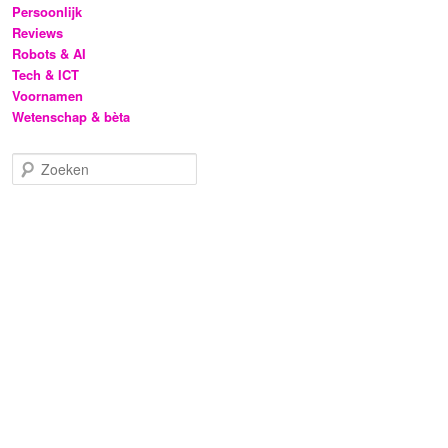
Persoonlijk
Reviews
Robots & AI
Tech & ICT
Voornamen
Wetenschap & bèta
Z
o
e
k
e
n