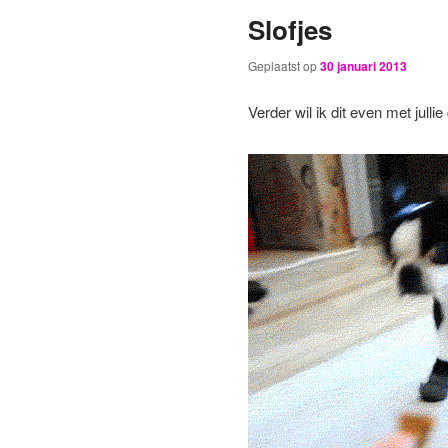
Slofjes
primaire
secundaire
Geplaatst op
30 januari 2013
inhoud
inhoud
Verder wil ik dit even met jullie