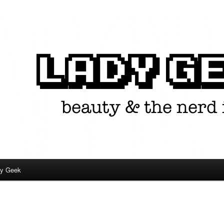
in één.
dy Geek