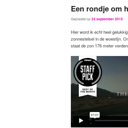
Een rondje om h
primaire
secundaire
Geplaatst op
24 september 2015
inhoud
inhoud
Hier word ik echt heel gelukk
zonnestelsel in de woestijn. Ong
staat de zon 176 meter verder