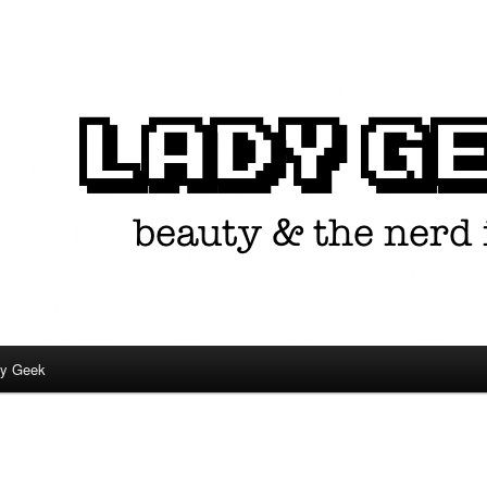
in één.
dy Geek