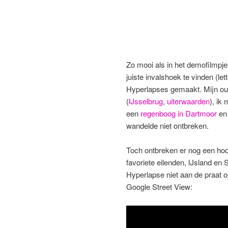
Zo mooi als in het demofilmpj
juiste invalshoek te vinden (let
Hyperlapses gemaakt. Mijn oude
(
IJsselbrug
,
uiterwaarden
), ik
een
regenboog in Dartmoor
en 
wandelde niet ontbreken.
Toch ontbreken er nog een hoo
favoriete eilenden, IJsland en 
Hyperlapse niet aan de praat 
Google Street View: