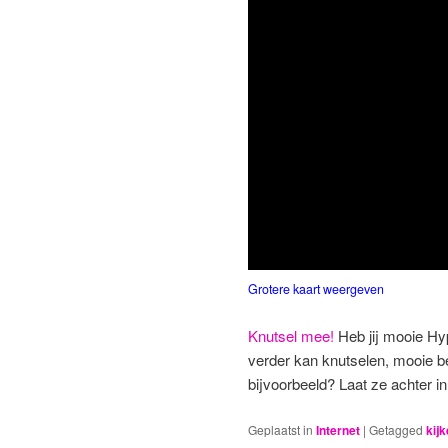
Grotere kaart weergeven
Knutsel mee!
Heb jij mooie Hy
verder kan knutselen, mooie b
bijvoorbeeld? Laat ze achter 
Geplaatst in
Internet
|
Getagged
kij