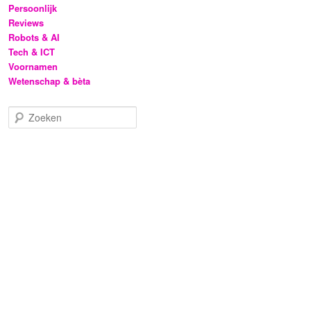
Persoonlijk
Reviews
Robots & AI
Tech & ICT
Voornamen
Wetenschap & bèta
Z
o
e
k
e
n