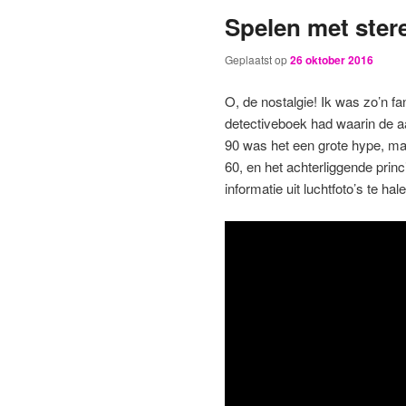
Spelen met ste
primaire
secundaire
Geplaatst op
26 oktober 2016
inhoud
inhoud
O, de nostalgie! Ik was zo’n f
detectiveboek had waarin de a
90 was het een grote hype, ma
60, en het achterliggende pri
informatie uit luchtfoto’s te hal