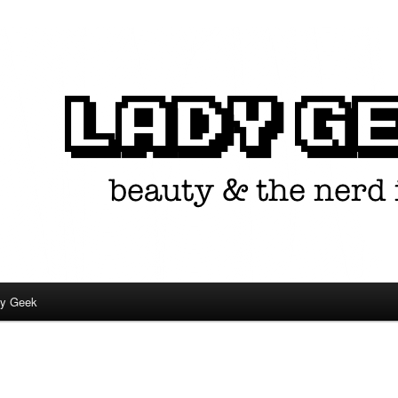
in één.
dy Geek