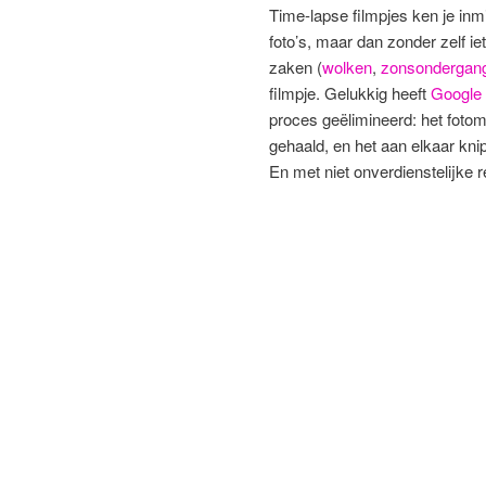
Time-lapse filmpjes ken je inm
foto’s, maar dan zonder zelf i
zaken (
wolken
,
zonsondergan
filmpje. Gelukkig heeft
Google 
proces geëlimineerd: het foto
gehaald, en het aan elkaar kni
En met niet onverdienstelijke re