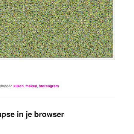
etagged
kijken
,
maken
,
stereogram
apse in je browser