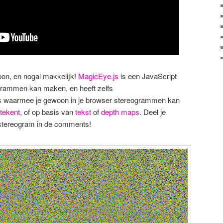
on, en nogal makkelijk!
MagicEye.js
is een JavaScript
ogrammen kan maken, en heeft zelfs
tjes waarmee je gewoon in je browser stereogrammen kan
 tekent
, of op basis van
tekst
of
depth maps
. Deel je
e stereogram in de comments!