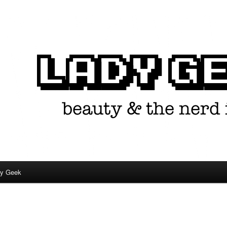
in één.
dy Geek