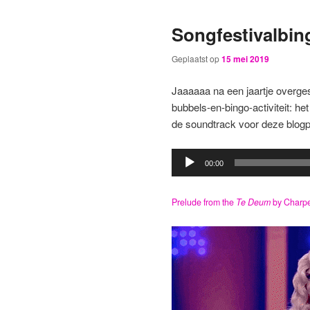
Songfestivalbin
Geplaatst op
15 mei 2019
Jaaaaaa na een jaartje overges
bubbels-en-bingo-activiteit: 
de soundtrack voor deze blogp
Audiospeler
00:00
Prelude from the
Te Deum
by Charpe