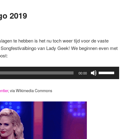
go 2019
lagen te hebben is het nu toch weer tijd voor de vaste
het Songfestivalbingo van Lady Geek! We beginnen even met
ost:
Gebruik
00:00
Omhoog/Omlaag
pijltoetsen
ntier
, via Wikimedia Commons
om
het
volume
te
verhogen
of
te