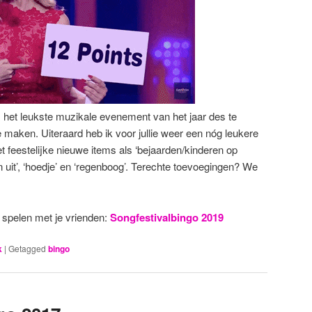
verlagen.
 het leukste muzikale evenement van het jaar des te
e maken. Uiteraard heb ik voor jullie weer een nóg leukere
 feestelijke nieuwe items als ‘bejaarden/kinderen op
zin uit’, ‘hoedje’ en ‘regenboog’. Terechte toevoegingen? We
n spelen met je vrienden:
Songfestivalbingo 2019
k
|
Getagged
bingo