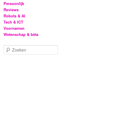
Persoonlijk
Reviews
Robots & AI
Tech & ICT
Voornamen
Wetenschap & bèta
Z
o
e
k
e
n