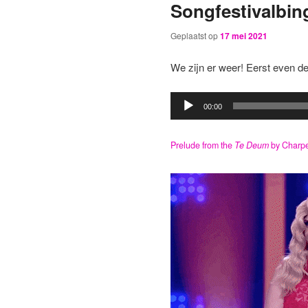
Songfestivalbin
Geplaatst op
17 mei 2021
We zijn er weer! Eerst even de 
Audiospeler
00:00
Prelude from the
Te Deum
by Charpe