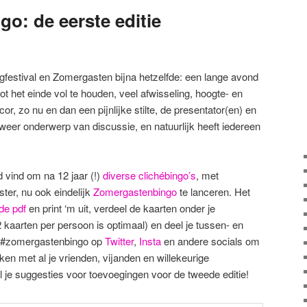
o: de eerste editie
ongfestival en Zomergasten bijna hetzelfde: een lange avond
tot het einde vol te houden, veel afwisseling, hoogte- en
or, zo nu en dan een pijnlijke stilte, de presentator(en) en
 weer onderwerp van discussie, en natuurlijk heeft iedereen
d vind om na 12 jaar (!)
diverse clichébingo’s
, met
ster, nu ook eindelijk
Zomergastenbingo
te lanceren. Het
de pdf
en print ‘m uit, verdeel de kaarten onder je
2 kaarten per persoon is optimaal) en deel je tussen- en
g #zomergastenbingo op
Twitter
,
Insta
en andere socials om
ken met al je vrienden, vijanden en willekeurige
l je suggesties voor toevoegingen voor de tweede editie!