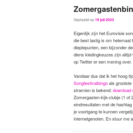
Zomergastenbing
primaire
secundaire
Geplaatst op
19 juli 2023
inhoud
inhoud
Eigenlijk zijn het Eurovisie s
die best lastig is om helemaal 
dieptepunten, een bijzonder dec
diens kledingkeuzes zijn altijd
op Twitter er een mening over.
Vandaar dus dat ik het hoog tij
Songfestivalbingo
als grootste 
stramien is bekend:
download 
Zomergasten-kijk-clubje (1 of 
eindresultaten met de hashta
je voortgang te kunnen vergelij
internetgenoten. En stuur me a