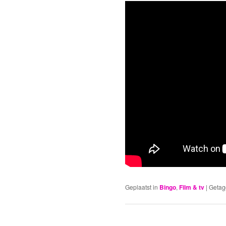
Geplaatst in
Bingo
,
Film & tv
|
Getag