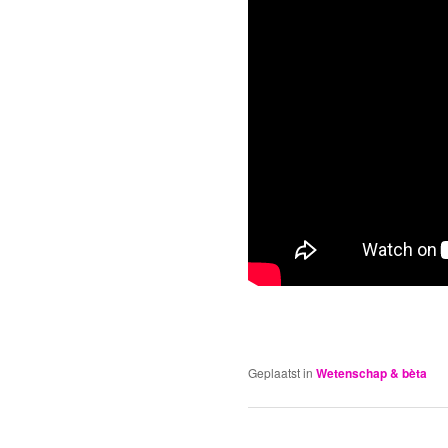
Geplaatst in
Wetenschap & bèta