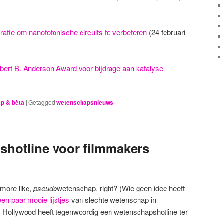
afie om nanofotonische circuits te verbeteren
(24 februari
ert B. Anderson Award voor bijdrage aan katalyse-
p & bèta
|
Getagged
wetenschapsnieuws
hotline voor filmmakers
 more like,
pseudo
wetenschap, right? (Wie geen idee heeft
een
paar
mooie
lijstjes
van slechte wetenschap in
s: Hollywood heeft tegenwoordig een wetenschapshotline ter