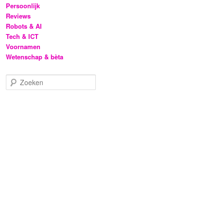
Persoonlijk
Reviews
Robots & AI
Tech & ICT
Voornamen
Wetenschap & bèta
Z
o
e
k
e
n