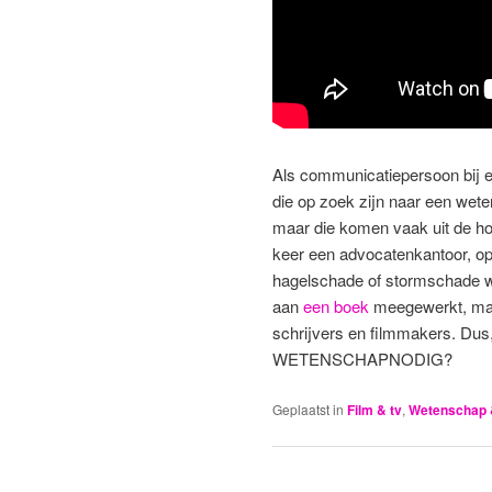
Als communicatiepersoon bij ee
die op zoek zijn naar een wet
maar die komen vaak uit de ho
keer een advocatenkantoor, op 
hagelschade of stormschade wa
aan
een boek
meegewerkt, maar
schrijvers en filmmakers. Dus,
WETENSCHAPNODIG?
Geplaatst in
Film & tv
,
Wetenschap 