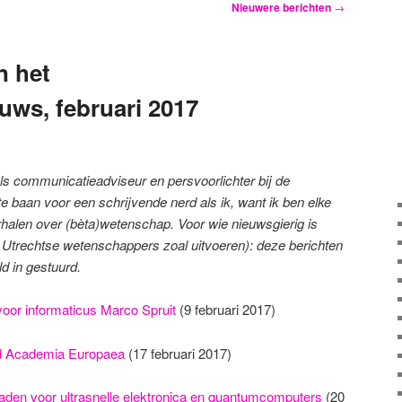
Nieuwere berichten
→
n het
ws, februari 2017
 als communicatieadviseur en persvoorlichter bij de
te baan voor een schrijvende nerd als ik, want ik ben elke
rhalen over (bèta)wetenschap.
Voor wie nieuwsgierig is
at Utrechtse wetenschappers zoal uitvoeren): deze berichten
ld in gestuurd.
voor informaticus Marco Spruit
(9 februari 2017)
id Academia Europaea
(17 februari 2017)
raden voor ultrasnelle elektronica en quantumcomputers
(20