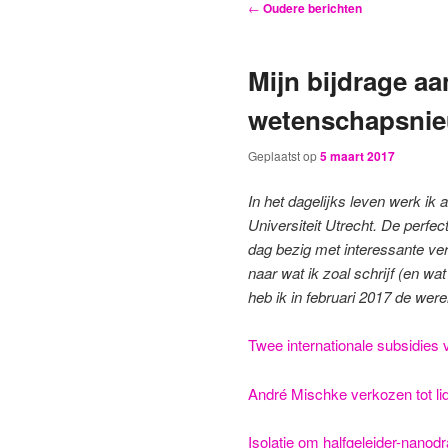
Bericht
←
Oudere berichten
navigatie
primaire
secundaire
Mijn bijdrage aa
inhoud
inhoud
wetenschapsnieu
Geplaatst op
5 maart 2017
In het dagelijks leven werk ik
Universiteit Utrecht. De perfec
dag bezig met interessante ve
naar wat ik zoal schrijf (en w
heb ik in februari 2017 de were
Twee internationale subsidies 
André Mischke verkozen tot l
Isolatie om halfgeleider-nanod