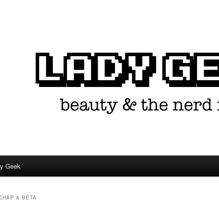
in één.
dy Geek
CHAP & BÈTA