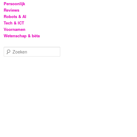
Persoonlijk
Reviews
Robots & AI
Tech & ICT
Voornamen
Wetenschap & bèta
Z
o
e
k
e
n