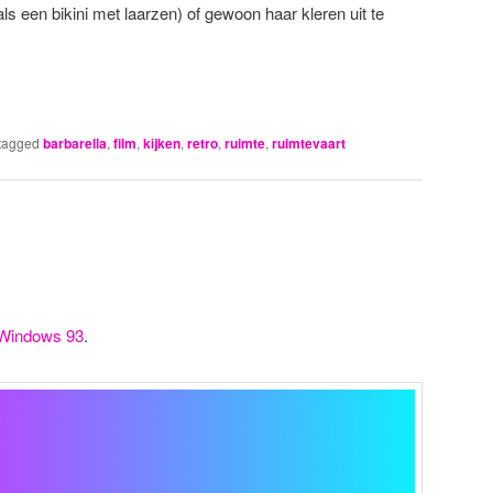
ls een bikini met laarzen) of gewoon haar kleren uit te
tagged
barbarella
,
film
,
kijken
,
retro
,
ruimte
,
ruimtevaart
Windows 93
.