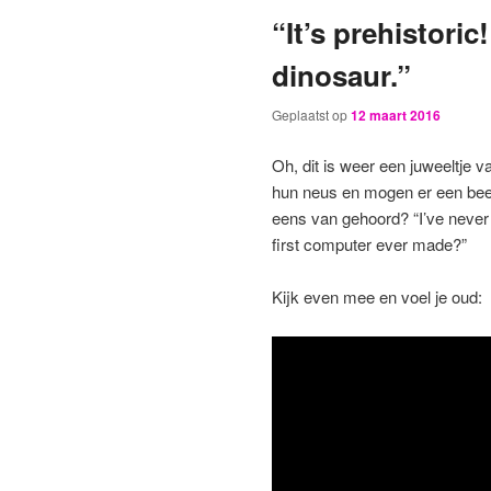
“It’s prehistoric! 
primaire
secundaire
dinosaur.”
inhoud
inhoud
Geplaatst op
12 maart 2016
Oh, dit is weer een juweeltje v
hun neus en mogen er een beet
eens van gehoord? “I’ve never u
first computer ever made?”
Kijk even mee en voel je oud: