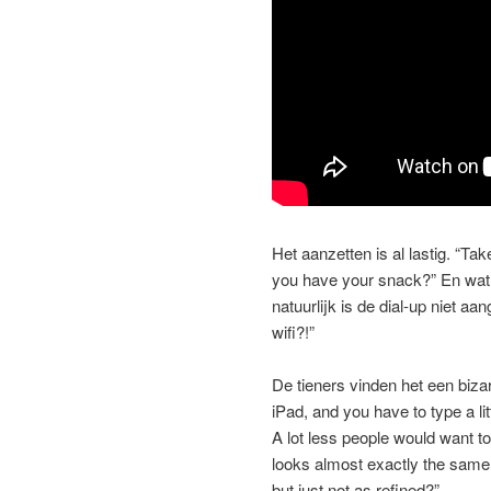
Het aanzetten is al lastig. “T
you have your snack?” En wat g
natuurlijk is de dial-up niet aa
wifi?!”
De tieners vinden het een bizar
iPad, and you have to type a l
A lot less people would want to
looks almost exactly the same
but just not as refined?”