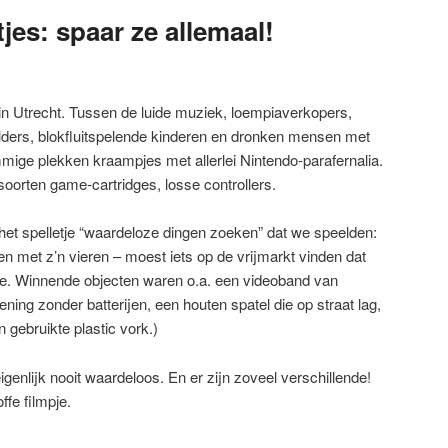
jes: spaar ze allemaal!
in Utrecht. Tussen de luide muziek, loempiaverkopers,
lders, blokfluitspelende kinderen en dronken mensen met
mige plekken kraampjes met allerlei Nintendo-parafernalia.
oorten game-cartridges, losse controllers.
het spelletje “waardeloze dingen zoeken” dat we speelden:
n met z’n vieren – moest iets op de vrijmarkt vinden dat
ge. Winnende objecten waren o.a. een videoband van
ning zonder batterijen, een houten spatel die op straat lag,
n gebruikte plastic vork.)
igenlijk nooit waardeloos. En er zijn zoveel verschillende!
ffe filmpje.