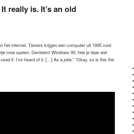
It really is. It’s an old
an het internet. Tieners krijgen een computer uit 1995 voor
je mee spelen. Genieten! Windows 95, heb je daar wel
sed it. I’ve heard of it. […] As a
joke
.” “Okay, so is this the