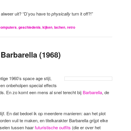
 alweer uit? “D’you have to
physically
turn it off?!”
computers
,
geschiedenis
,
kijken
,
lachen
,
retro
 Barbarella (1968)
tige 1960’s space age stijl,
n en onbeholpen special effects
ds. En zo komt een mens al snel terecht bij
Barbarella
, de
.
lijf. En dat bedoel ik op meerdere manieren: aan het plot
orden vuil te maken, en titelkarakter Barbarella grijpt elke
sselen tussen haar
futuristische outfits
(die er over het