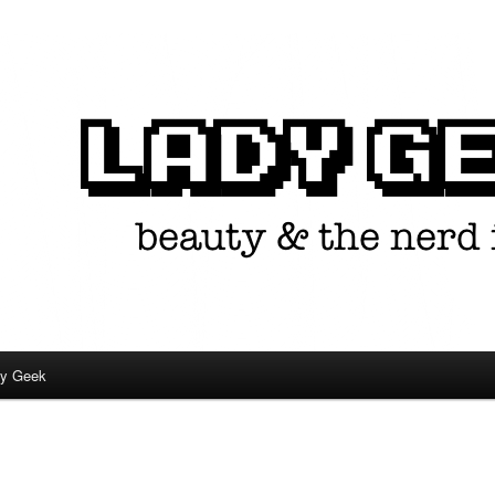
in één.
dy Geek